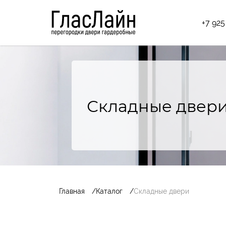
+7 925
Межкомнатн
Серия ГласЛ
Серия Geona
Складные двер
Серия РАДА
Стеновые па
Бамбуковые 
Раздвижные
Главная
Каталог
Складные двери
Двери купе
Двери Мэдж