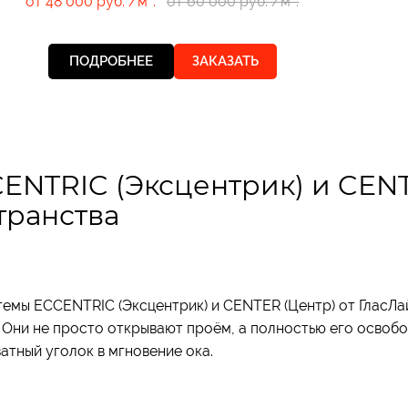
от 48 000 руб. /м².
от 60 000 руб. /м².
ПОДРОБНЕЕ
ЗАКАЗАТЬ
ENTRIC (Эксцентрик) и CENT
транства
темы ECCENTRIC (Эксцентрик) и CENTER (Центр) от ГласЛа
 Они не просто открывают проём, а полностью его освоб
атный уголок в мгновение ока.