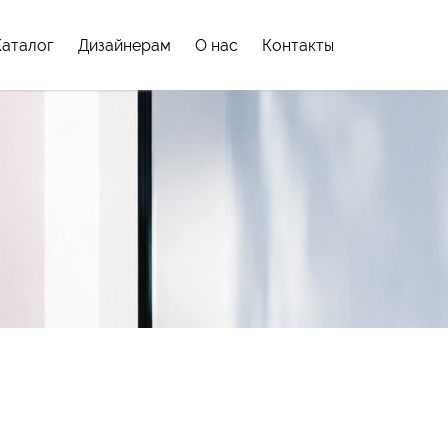
Каталог
Дизайнерам
О нас
Контакты
родки
ородок
жные системы