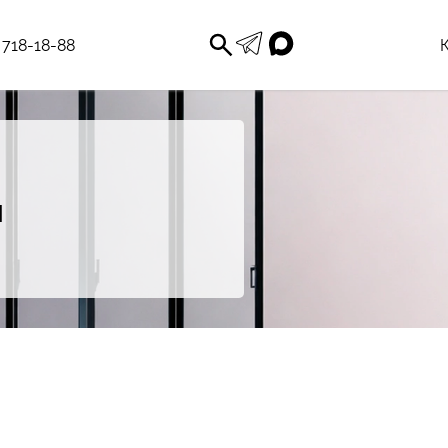
 718-18-88
ые двери
Межкомнатные перего
айн
Каскадная система
Синхронная система
и
Угловая система перег
Система Линк
нели
Гардеробные и стелла
стеновые панели
Душевые кабины
 двери
Двери Пивот
ик