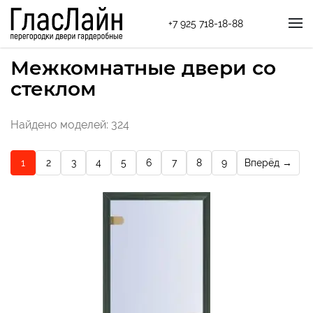
+7 925 718-18-88
Межкомнатные двери со
стеклом
Найдено моделей: 324
1
2
3
4
5
6
7
8
9
Вперёд →