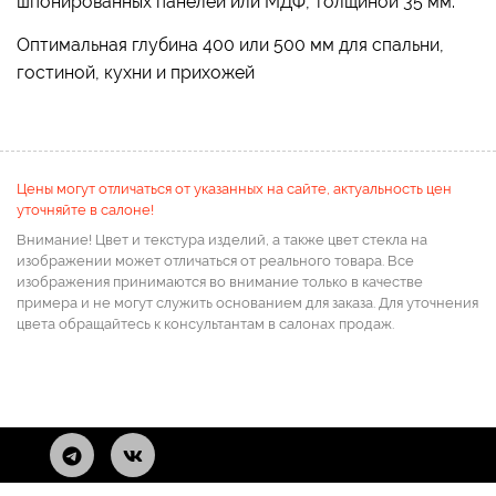
шпонированных панелей или МДФ, толщиной 35 мм.
Оптимальная глубина 400 или 500 мм для спальни,
гостиной, кухни и прихожей
Цены могут отличаться от указанных на сайте, актуальность цен
уточняйте в салоне!
Внимание! Цвет и текстура изделий, а также цвет стекла на
изображении может отличаться от реального товара. Все
изображения принимаются во внимание только в качестве
примера и не могут служить основанием для заказа. Для уточнения
цвета обращайтесь к консультантам в салонах продаж.